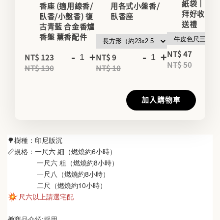
紙袋｜家用
香座 (適用線香/
用各式小盤香/
拜好收納
臥香/小盤香) 復
臥香座
送禮
古青藍 合金香爐
香盤 薰香配件
-
NT$ 47
-
+
-
+
NT$ 123
NT$ 9
NT$ 50
NT$ 130
NT$ 10
加入購物車
🌳樹種：印尼版沉
📏規格：一尺六 細（燃燒約6小時）
               一尺六 粗（燃燒約8小時）
               一尺八（燃燒約8小時）
               二尺（燃燒約10小時）
尺六以上請選宅配
🎁商品介紹:採用