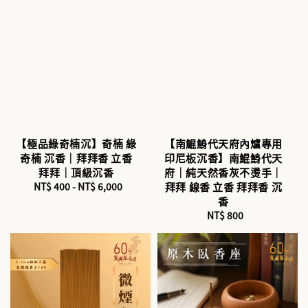
【極品綠奇楠沉】奇楠 綠
【南鯤鯓代天府內爐專用
奇楠 沉香｜拜拜香 立香
印尼板沉香】南鯤鯓代天
拜拜｜頂級沉香
府｜純天然香灰不燙手｜
NT$ 400
-
NT$ 6,000
Regular
拜拜 線香 立香 拜拜香 沉
price
香
NT$ 800
Regular
price