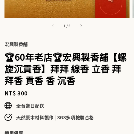
1
/
5
宏興製香舖
🏆60年老店🏆宏興製香舖【螺
旋沉貢香】拜拜 線香 立香 拜
拜香 貢香 香 沉香
Regular
NT$ 300
price
全台當日配送
天然原木材料製作 | SGS多項檢驗合格
適用優惠