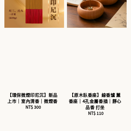
【環保微煙印尼沉】新品
【原木臥香座】線香爐 薰
上市｜室內清香｜微煙香
香座｜4孔金屬香插｜靜心
NT$ 300
Regular
品香 打坐
price
NT$ 110
Regular
price