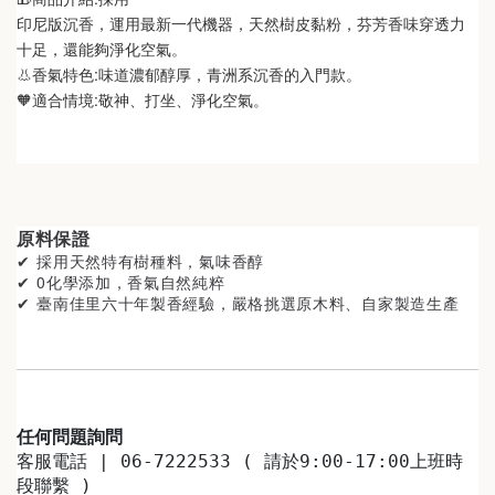
印尼版沉香，運用最新一代機器，天然樹皮黏粉，芬芳香味穿透力
十足，還能夠淨化空氣。
👃香氣特色:味道濃郁醇厚，青洲系沉香的入門款。
🧡適合情境:敬神、打坐、淨化空氣。
原料保證
✔ 採用天然特有樹種料
，氣味香醇
✔ 0化學添加，香氣自然純粹
✔ 臺南佳里
六十年製香經驗，嚴格挑選原木料、自家製造生產
任何問題詢問
客服電話 | 06-7222533 ( 請於9:00-17:00上班時
段聯繫 )