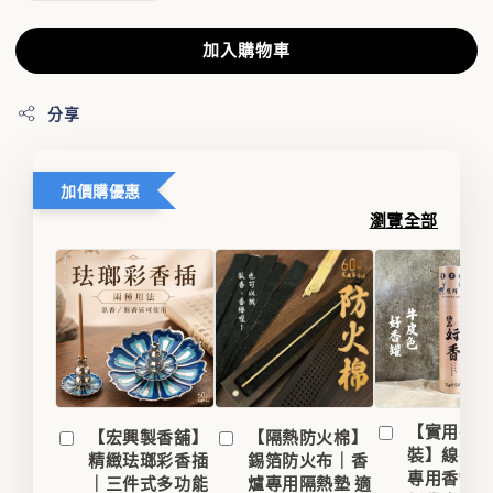
加入購物車
分享
加價購優惠
瀏覽全部
【實用香
【宏興製香舖】
【隔熱防火棉】
裝】線香
精緻珐瑯彩香插
錫箔防火布｜香
專用香罐/
｜三件式多功能
爐專用隔熱墊 適