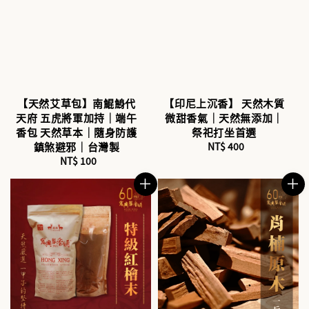
【天然艾草包】南鯤鯓代
【印尼上沉香】 天然木質
天府 五虎將軍加持｜端午
微甜香氣｜天然無添加｜
香包 天然草本｜隨身防護
祭祀打坐首選
鎮煞避邪｜台灣製
NT$ 400
Regular
NT$ 100
Regular
price
price