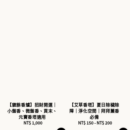
【貔貅香爐】招財開運｜
【艾草香塔】夏日除穢除
小盤香、微盤香、貢末、
障｜淨化空間｜拜拜薰香
元寶香塔適用
必備
NT$ 1,000
Regular
NT$ 150
-
Regular
NT$ 200
price
price