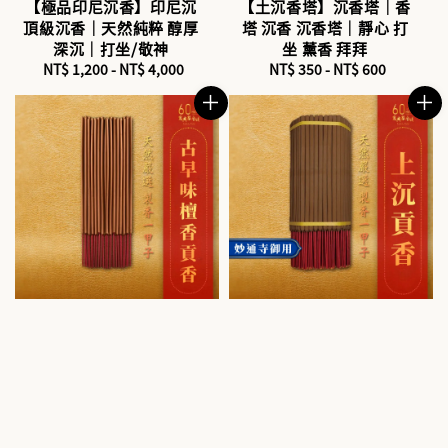
【極品印尼沉香】印尼沉
【土沉香塔】沉香塔｜香
頂級沉香｜天然純粹 醇厚
塔 沉香 沉香塔｜靜心 打
深沉｜打坐/敬神
坐 薰香 拜拜
NT$ 1,200
-
Regular
NT$ 4,000
NT$ 350
-
Regular
NT$ 600
price
price