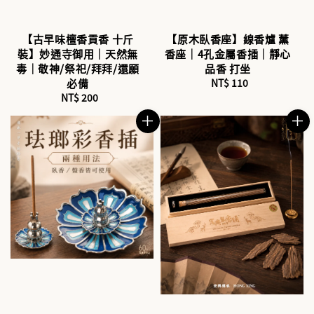
【古早味檀香貢香 十斤
【原木臥香座】線香爐 薰
裝】妙通寺御用｜天然無
香座｜4孔金屬香插｜靜心
毒｜敬神/祭祀/拜拜/還願
品香 打坐
必備
NT$ 110
Regular
NT$ 200
Regular
price
price