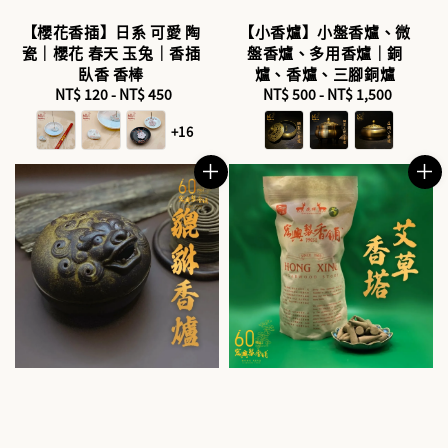
【櫻花香插】日系 可愛 陶
【小香爐】小盤香爐、微
瓷｜櫻花 春天 玉兔｜香插
盤香爐、多用香爐｜銅
臥香 香棒
爐、香爐、三腳銅爐
NT$ 120
-
Regular
NT$ 450
NT$ 500
-
NT$ 1,500
Regular
price
price
+16