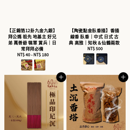
【正錫箔12卦九金九銀】
【陶瓷點金臥香插】香插
拜公媽 祖先 地基主 好兄
線香 臥香｜中式 日式 古
弟 萬善爺 犒軍 賞兵｜日
典 高雅｜知秋＆仙鶴兩款
常拜拜必備
NT$ 500
Regular
NT$ 40
-
NT$ 180
Regular
price
price