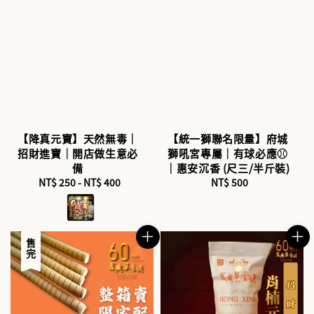
【降真元寶】天然無毒｜
【統一獅聯名限量】府城
招財進寶｜開店做生意必
獅吼宮專屬｜有球必應⚾
備
｜惠安沉香 (尺三/半斤裝)
NT$ 250
-
Regular
NT$ 400
NT$ 500
Regular
price
price
售完