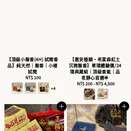
【頂級小盤香(4H) 試聞香
【惠安極韻・老富森紅土
品】純天然｜盤香｜小樣
沉微盤香】單環體驗價/24
試聞
環典藏組｜頂級香氣｜品
NT$ 100
Regular
茗靜心首選🌟
price
NT$ 200
-
NT$ 4,500
Regular
+4
price