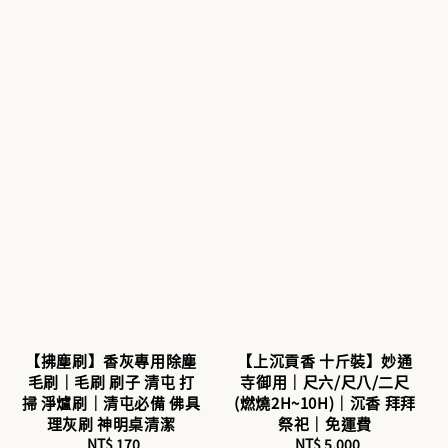
【拂塵刷】香灰專用除塵
【上沉貢香 十斤裝】妙通
毛刷｜毛刷 刷子 清屯 打
寺御用｜尺六/尺八/二尺
掃 淨爐刷｜清屯必備 佛具
(燃燒2H~10H)｜沉香 拜拜
理灰刷 神明桌清潔
祭祀｜免運費
NT$ 170
Regular
NT$ 5,000
Regular