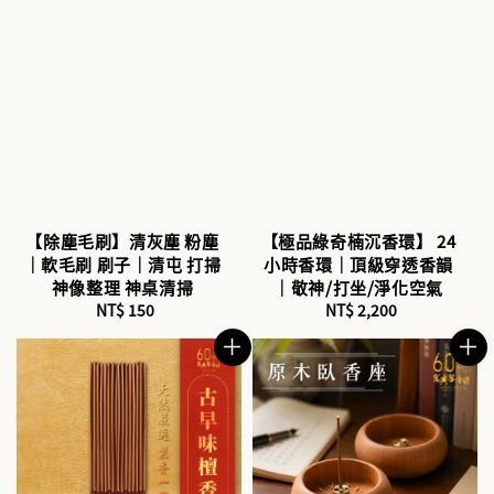
【除塵毛刷】清灰塵 粉塵
【極品綠奇楠沉香環】 24
｜軟毛刷 刷子｜清屯 打掃
小時香環｜頂級穿透香韻
神像整理 神桌清掃
｜敬神/打坐/淨化空氣
NT$ 150
Regular
NT$ 2,200
Regular
price
price