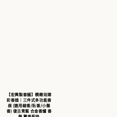
【宏興製香舖】精緻珐瑯
彩香插｜三件式多功能香
座 (適用線香/臥香/小盤
香) 復古青藍 合金香爐 香
盤 薰香配件