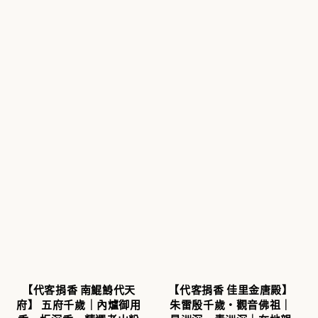
【代客捐香 南鯤鯓代天
【代客捐香 佳里金唐殿】
府】 五府千歲｜內爐御用
朱雷殷千歲・觀音佛祖｜