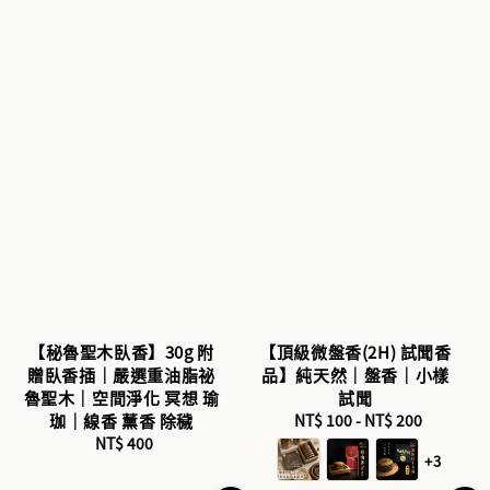
【秘魯聖木臥香】30g 附
【頂級微盤香(2H) 試聞香
贈臥香插｜嚴選重油脂祕
品】純天然｜盤香｜小樣
魯聖木｜空間淨化 冥想 瑜
試聞
珈｜線香 薰香 除穢
NT$ 100
-
Regular
NT$ 200
NT$ 400
Regular
price
+3
price