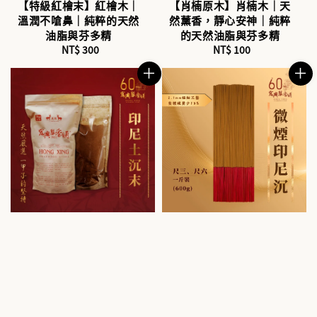
【特級紅檜末】紅檜木｜
【肖楠原木】肖楠木｜天
溫潤不嗆鼻｜純粹的天然
然薰香，靜心安神｜純粹
油脂與芬多精
的天然油脂與芬多精
NT$ 300
Regular
NT$ 100
Regular
price
price