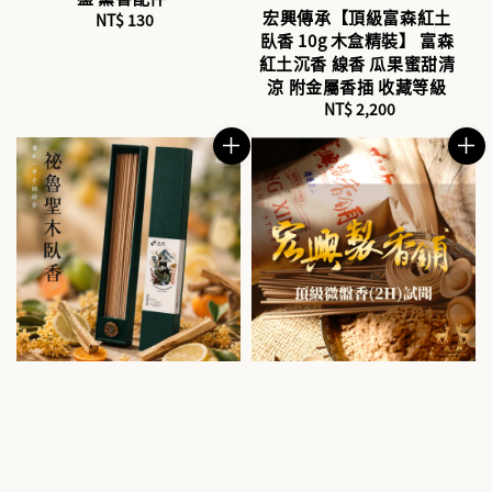
宏興傳承【頂級富森紅土
NT$ 130
Regular
臥香 10g 木盒精裝】 富森
price
紅土沉香 線香 瓜果蜜甜清
涼 附金屬香插 收藏等級
NT$ 2,200
Regular
price