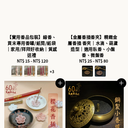
【實用香品包裝】線香、
【金屬香插香夾】精緻金
貢末專用香罐/紙筒/紙袋
屬香插 香夾｜水滴、葫蘆
｜家用/拜拜好收納｜質感
造型｜適用臥香、小盤
送禮
香、微盤香
NT$ 15
-
NT$ 120
Regular
NT$ 25
-
Regular
NT$ 80
price
price
+3