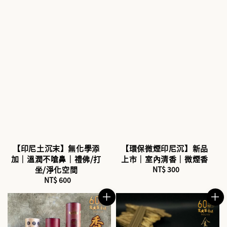
【印尼土沉末】無化學添
【環保微煙印尼沉】新品
加｜溫潤不嗆鼻｜禮佛/打
上市｜室內清香｜微煙香
坐/淨化空間
NT$ 300
Regular
NT$ 600
Regular
price
price