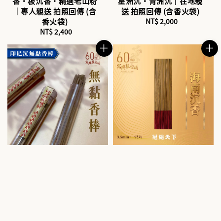
香・板沉香・精選老山粉
星洲沉・青洲沉｜在地親
｜專人親送 拍照回傳 (含
送 拍照回傳 (含香火袋)
香火袋)
NT$ 2,000
Regular
NT$ 2,400
Regular
price
price