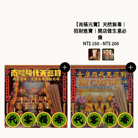
【肖楠元寶】天然無毒｜
招財進寶｜開店做生意必
備
NT$ 150
-
Regular
NT$ 200
price