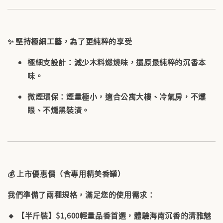
✨ 堅持極細工藝，為了更純粹的享受
極細支設計
：減少木料燃燒味，還原最純粹的沉香本
味。
微煙環保
：煙量極小，適合公寓大樓、冷氣房，不燻
眼、不燻黑裝潢。
💰 上市優惠價（含專用精美香罐）
我們準備了兩種規格，滿足您的使用需求：
🔸
【半斤裝】$1,600
輕量品香首選，體驗海南沉香的清雅魅