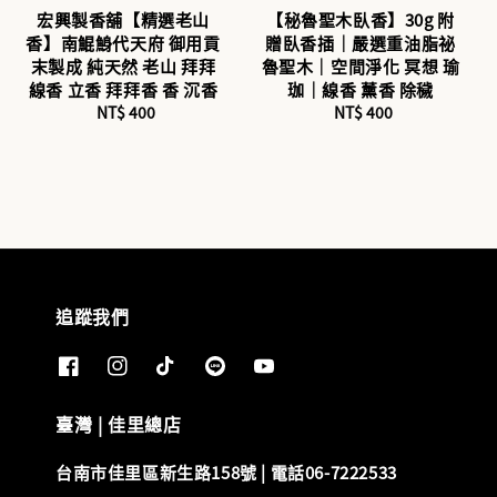
宏興製香舖【精選老山
【秘魯聖木臥香】30g 附
香】南鯤鯓代天府 御用貢
贈臥香插｜嚴選重油脂祕
末製成 純天然 老山 拜拜
魯聖木｜空間淨化 冥想 瑜
線香 立香 拜拜香 香 沉香
珈｜線香 薰香 除穢
NT$ 400
Regular
NT$ 400
Regular
price
price
追蹤我們
臺灣 | 佳里總店
台南市佳里區新生路158號 | 電話06-7222533