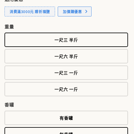
消費滿3000元 贈祈福鹽
加價購優惠
重量
一尺三 半斤
一尺六 半斤
一尺三 一斤
一尺六 一斤
香罐
有香罐