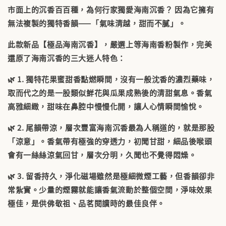
市面上的沉香百百種，為何行家獨愛
海南沉香
？ 因為它擁有
無法複製的獨特香韻——
「氣味清越，甜而不膩」
。
此款新品【極品海南沉香】，嚴選上等海南香粉製作，完美
還原了海南沉香的三大迷人特色：
🌿
1. 獨特花果蜜甜香
點燃瞬間，沒有一般沈香的濃烈藥味，
取而代之的是一股類似
鮮花與瓜果成熟後的清甜氣息
。香氣
高雅細緻，甜味在鼻腔中慢慢化開，讓人心情瞬間愉悅。
🌿
2. 尾韻帶涼，層次豐富
海南沉香最為人稱道的，就是那股
「涼意」。香氣帶有極強的穿透力，初聞甘甜，細品後喉頭
會有一絲絲涼氣回甘，層次分明，久聞也不覺得悶燥。
🌿
3. 留香持久，淨化磁場
雖然是極細微煙工藝，但香韻卻非
常紮實。少量的煙霧就能讓香氣流動於整個空間，淨味效果
極佳，是供佛敬祖、品茗閱讀時的最佳良伴。