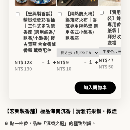
【實用香
【宏興製香舖】
【隔熱防火棉】
裝】線香
精緻珐瑯彩香插
錫箔防火布｜香
專用香罐/
｜三件式多功能
爐專用隔熱墊 適
紙袋｜家用
香座 (適用線香/
用各式小盤香/
拜好收納
臥香/小盤香) 復
臥香座
送禮
古青藍 合金香爐
香盤 薰香配件
-
NT$ 47
-
+
-
+
NT$ 123
NT$ 9
NT$ 50
NT$ 130
NT$ 10
加入購物車
【宏興製香舖】極品海南沉香｜清雅花果韻・微煙
🏮 點一柱香，品味「沉香之冠」的極致甜韻。