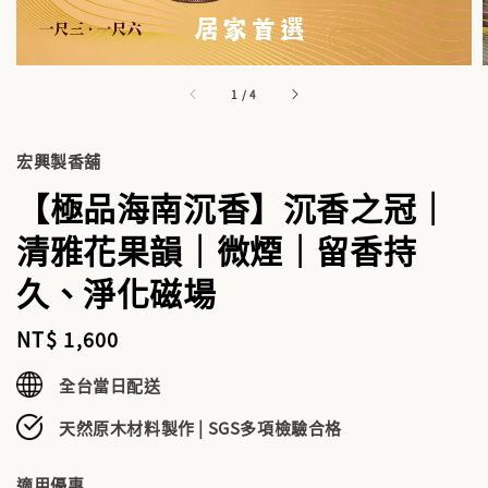
1
/
4
宏興製香舖
【極品海南沉香】沉香之冠｜
清雅花果韻｜微煙｜留香持
久、淨化磁場
Regular
NT$ 1,600
price
全台當日配送
天然原木材料製作 | SGS多項檢驗合格
適用優惠