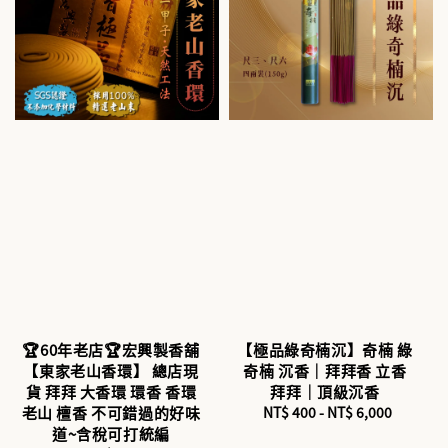
🏆60年老店🏆宏興製香舖
【極品綠奇楠沉】奇楠 綠
【東家老山香環】 總店現
奇楠 沉香｜拜拜香 立香
貨 拜拜 大香環 環香 香環
拜拜｜頂級沉香
老山 檀香 不可錯過的好味
NT$ 400
-
NT$ 6,000
Regular
道~含稅可打統編
price