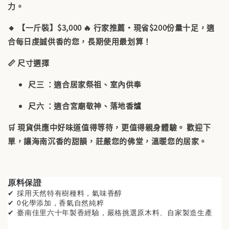
力。
🔸
【一斤裝】$3,000
🔥
行家推薦・現省$200
份量十足，適
合每日虔誠供香的您，長期使用最划算！
📏 尺寸選擇
尺三
：適合居家祭祖、室內供奉
尺六
：適合宮廟敬神、落地香爐
🛒
現貨供應中
好味道值得等待，更值得親身體驗。 歡迎下
單，讓海南沉香的甜韻，莊嚴您的佛堂，溫暖您的居家。
原料保證
✔ 採用天然特有樹種料
，氣味香醇
✔ 0化學添加，香氣自然純粹
✔ 臺南佳里
六十年製香經驗，嚴格挑選原木料、自家製造生產