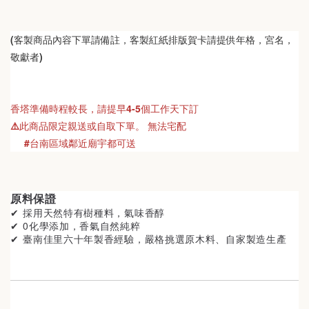
(客製商品內容下單請備註，客製紅紙排版賀卡請提供年格，宮名，
敬獻者)
香塔準備時程較長，請提早4-5個工作天下訂
⚠️此商品限定親送或自取下單。 無法宅配
     #台南區域鄰近廟宇都可送
原料保證
✔ 採用天然特有樹種料
，氣味香醇
✔ 0化學添加，香氣自然純粹
✔ 臺南佳里
六十年製香經驗，嚴格挑選原木料、自家製造生產