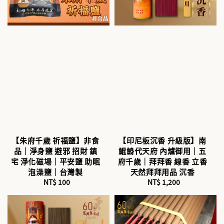
【朱府千歲 祈福鹽】非食
【印尼板沉香 升級版】南
品｜淨身鹽 避邪 招財 鎮
鯤鯓代天府 內爐御用｜五
宅 淨化磁場｜平安鹽 助眠
府千歲｜拜拜香 線香 立香
泡澡鹽｜台灣製
天然拜拜用品 沉香
NT$ 100
Regular
NT$ 1,200
Regular
price
price