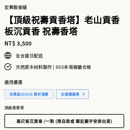
宏興製香舖
【頂級祝壽貢香塔】老山貢香
板沉貢香 祝壽香塔
Regular
NT$ 3,500
price
全台當日配送
天然原木材料製作 | SGS多項檢驗合格
適用優惠
消費滿3000元 贈祈福鹽
加價購優惠
頂級貢香塔
兩尺板沉貢香 /一對 (限自取或 鄰近廟宇安排出貨)