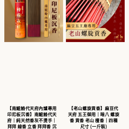
【南鯤鯓代天府內爐專用
【老山螺旋貢香】麻豆代
印尼板沉香】南鯤鯓代天
天府 五王御用｜暗八 螺旋
府｜純天然香灰不燙手｜
香 貢香 老山 檀香｜四種
拜拜 線香 立香 拜拜香 沉
尺寸 (一斤裝)