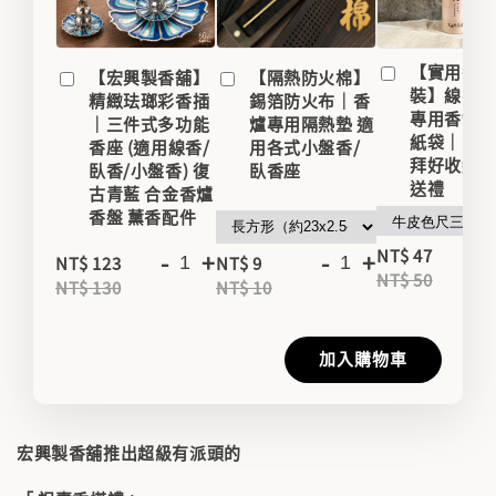
【實用香
【宏興製香舖】
【隔熱防火棉】
裝】線香
精緻珐瑯彩香插
錫箔防火布｜香
專用香罐/
｜三件式多功能
爐專用隔熱墊 適
紙袋｜家用
香座 (適用線香/
用各式小盤香/
拜好收納
臥香/小盤香) 復
臥香座
送禮
古青藍 合金香爐
香盤 薰香配件
-
NT$ 47
-
+
-
+
NT$ 123
NT$ 9
NT$ 50
NT$ 130
NT$ 10
加入購物車
宏興製香舖推出超級有派頭的