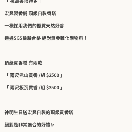
「 祝壽香塔禮🔥 」
宏興製香舖 頂級自製香塔
一樣採用我們的優質天然好香
通過SGS檢驗合格 絕對無參雜化學物料！
頂級貢香塔 有兩款
「 兩尺老山貢香 /組 $2500 」
「 兩尺板沉貢香 /組 $3500 」
神明生日送宏興自製的頂級貢香塔
絕對是非常適合的好禮✨