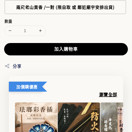
兩尺老山貢香 /一對 (限自取 或 鄰近廟宇安排出貨)
數量
加入購物車
分享
加價購優惠
瀏覽全部