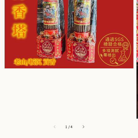
1
/
4