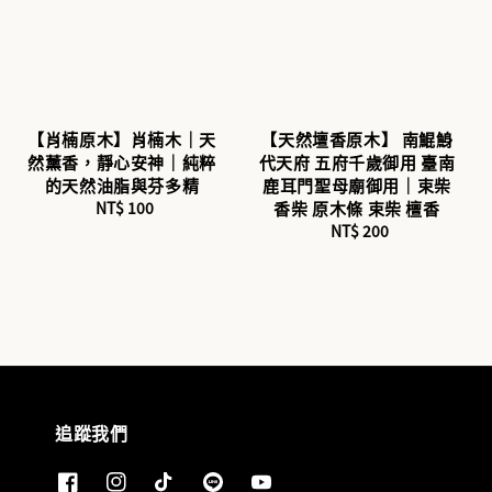
【肖楠原木】肖楠木｜天
【天然壇香原木】 南鯤鯓
然薰香，靜心安神｜純粹
代天府 五府千歲御用 臺南
的天然油脂與芬多精
鹿耳門聖母廟御用｜束柴
NT$ 100
Regular
香柴 原木條 束柴 檀香
price
NT$ 200
Regular
price
追蹤我們