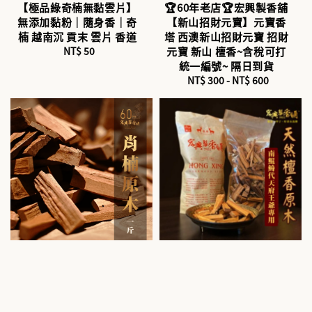
【極品綠奇楠無黏雲片】
🏆60年老店🏆宏興製香舖
無添加黏粉｜隨身香｜奇
【新山招財元寶】元寶香
楠 越南沉 貢末 雲片 香道
塔 西澳新山招財元寶 招財
NT$ 50
Regular
元寶 新山 檀香~含稅可打
price
統一編號~ 隔日到貨
NT$ 300
-
Regular
NT$ 600
price