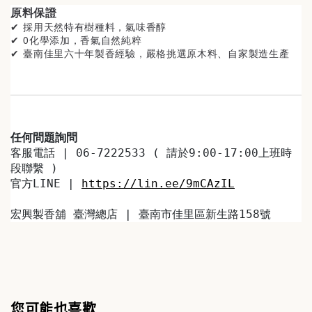
原料保證
✔ 採用天然特有樹種料
，氣味香醇
✔ 0化學添加，香氣自然純粹
✔ 臺南佳里
六十年製香經驗，嚴格挑選原木料、自家製造生產
任何問題詢問
客服電話 | 06-7222533 ( 請於9:00-17:00上班時
段聯繫 )
官方LINE | 
https://lin.ee/9mCAzIL
宏興製香舖 臺灣總店 | 臺南市佳里區新生路158號
您可能也喜歡