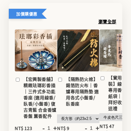
加價購優惠
瀏覽全部
【實用香
【宏興製香舖】
【隔熱防火棉】
裝】線香
精緻珐瑯彩香插
錫箔防火布｜香
專用香罐/
｜三件式多功能
爐專用隔熱墊 適
紙袋｜家用
香座 (適用線香/
用各式小盤香/
拜好收納
臥香/小盤香) 復
臥香座
送禮
古青藍 合金香爐
香盤 薰香配件
-
NT$ 47
-
+
-
+
NT$ 123
NT$ 9