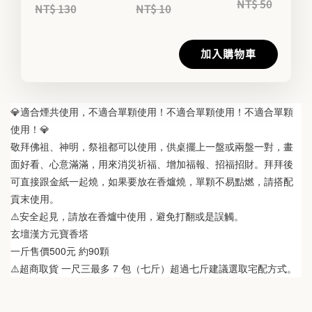
NT$ 50
NT$ 130
NT$ 10
加入購物車
💎適合煙共使用，不適合單顆使用！不適合單顆使用！不適合單顆
使用！💎
敬拜佛祖、神明，祭祖都可以使用，供桌擺上一盤或兩盤一對，畫
面好看、心意滿滿，用來消災祈福、增加福報、招福招財。拜拜後
可直接跟金紙一起燒，如果要放在香爐燒，單顆不易點燃，請搭配
貢末使用。
⚠️安全起見，請放在香爐中使用，避免打翻或是誤觸。
玄壇漢方元寶香塔
一斤售價500元 約90顆
⚠️超商取貨 一尺三最多 7 包（七斤）超過七斤建議選取宅配方式。