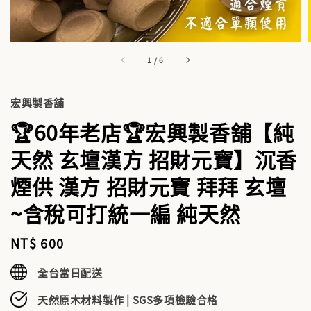
1
/
6
宏興製香舖
🏆60年老店🏆宏興製香舖【純
天然 玄壇漢方 招財元寶】沉香
煙供 漢方 招財元寶 拜拜 玄壇
~含稅可打統一編 純天然
Regular
NT$ 600
price
全台當日配送
天然原木材料製作 | SGS多項檢驗合格