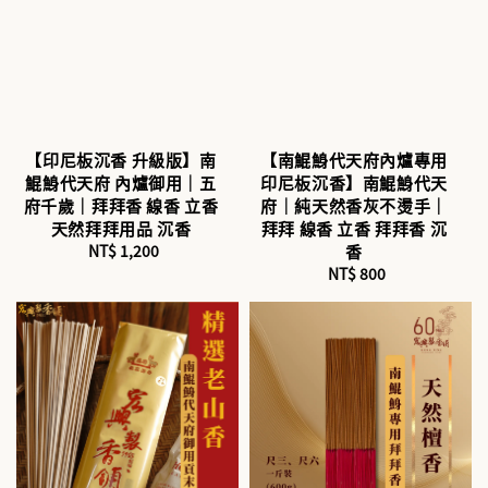
【印尼板沉香 升級版】南
【南鯤鯓代天府內爐專用
鯤鯓代天府 內爐御用｜五
印尼板沉香】南鯤鯓代天
府千歲｜拜拜香 線香 立香
府｜純天然香灰不燙手｜
天然拜拜用品 沉香
拜拜 線香 立香 拜拜香 沉
NT$ 1,200
Regular
香
price
NT$ 800
Regular
price