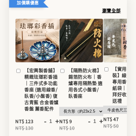
加價購優惠
瀏覽全部
【實用香
【宏興製香舖】
【隔熱防火棉】
裝】線香
精緻珐瑯彩香插
錫箔防火布｜香
專用香罐/
｜三件式多功能
爐專用隔熱墊 適
紙袋｜家用
香座 (適用線香/
用各式小盤香/
拜好收納
臥香/小盤香) 復
臥香座
送禮
古青藍 合金香爐
香盤 薰香配件
-
NT$ 47
-
+
-
+
NT$ 123
NT$ 9
NT$ 50
NT$ 130
NT$ 10