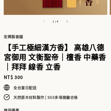
1
/
4
宏興製香舖
【手工極細漢方香】 高雄八德
宮御用 文衡聖帝｜檀香 中藥香
｜拜拜 線香 立香
Regular
NT$ 300
price
全台當日配送
天然原木材料製作 | SGS多項檢驗合格
適用優惠