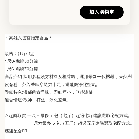
加入購物車
＊高雄八德宮指定香品＊
規格：(1斤/ 包)
1尺3-燃燒50分鐘
1尺6-燃燒70分鐘
商品介紹:採用多種漢方材料及檀香粉，運用最新一代機器，天然樹
皮黏粉，芬芳香味穿透力十足，還能夠淨化空氣。
香氣特色:濃郁的古早味、即細煙小，但很濃郁
適合情境:敬神、打坐、淨化空氣。
⚠️超商取貨 一尺三最多 7 包（七斤）超過七斤建議選取宅配方式。
                    一尺六最多 5 包（五斤）超過五斤建議選取宅配方式。
感謝配合🙋‍♀️