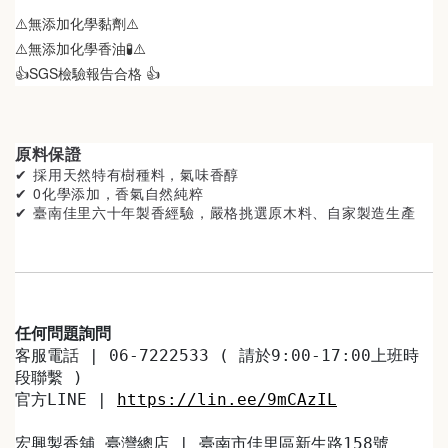
⚠️無添加化學黏劑⚠️
⚠️無添加化學香油🧪⚠️
👍SGS檢驗報告合格 👍
原料保證
✔ 採用天然特有樹種料
，氣味香醇
✔ 0化學添加，香氣自然純粹
✔ 臺南佳里
六十年製香經驗，嚴格挑選原木料、自家製造生產
任何問題詢問
客服電話 | 06-7222533 ( 請於9:00-17:00上班時
段聯繫 )
官方LINE | 
https://lin.ee/9mCAzIL
宏興製香舖 臺灣總店 | 臺南市佳里區新生路158號