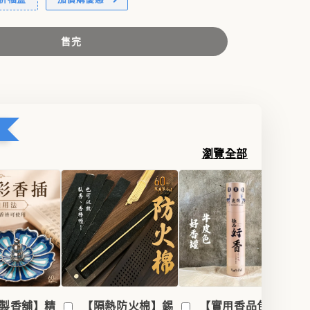
售完
瀏覽全部
製香舖】精
【隔熱防火棉】錫
【實用香品包裝】