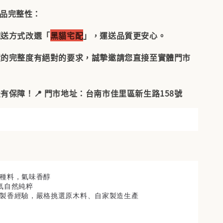
品完整性：
配送方式改選「
黑貓宅配
」，運送品質更安心。
環的完整度有絕對的要求，誠摯邀請您直接至實體門市
有保障！📍 門市地址：台南市佳里區新生路158號
樹種料
，氣味香醇
氣自然純粹
製香經驗，嚴格挑選原木料、自家製造生產