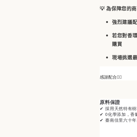
💡
為保障您的商
強烈建議
若您對香
購買
現場挑選最
感謝配合🙋‍♀️
原料保證
✔ 採用天然特有
✔ 0化學添加，香
✔ 臺南佳里
六十年