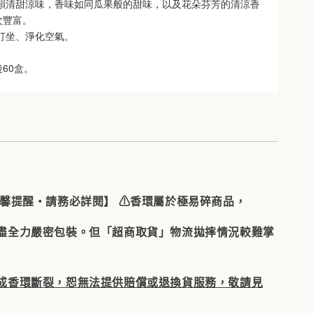
甘韻清甜涼味，香味如同瓜果般的甜味，以及花朵芬芳的清涼香
次豐富。
、打坐、淨化空氣。
60盒。
馨提醒・請務必詳閱】
⚠️香環屬於極易碎商品，
盡全力嚴密包裝。但「超商取貨」物流拋摔情況較難掌
成香環斷裂，恕無法提供賠償或退換貨服務
，敬請見