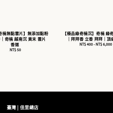
奇楠無黏雲片】無添加黏粉
【極品綠奇楠沉】奇楠 綠奇
｜奇楠 越南沉 貢末 雲片
｜拜拜香 立香 拜拜｜頂
香道
NT$ 400
-
NT$ 6,000
Regular
price
NT$ 50
Regular
price
臺灣 | 佳里總店