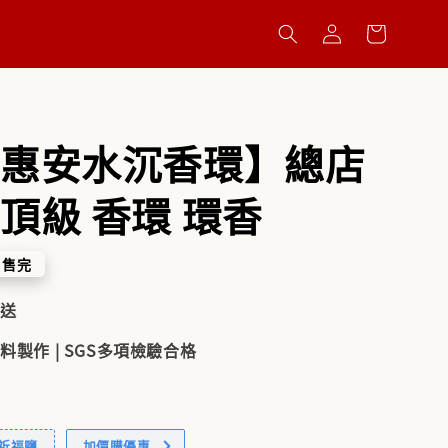
惠安水沉香環】總店
頂級 香環 環香
售完
配送
料製作 | SGS多項檢驗合格
贈祈福鹽
加價購優惠