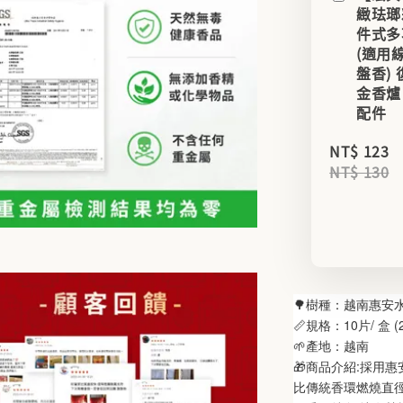
緻珐瑯
件式多
(適用
盤香)
金香爐
配件
NT$ 123
NT$ 130
🌳樹種：越南惠安
📏規格：10片/ 盒 
🌱產地：越南
🎁商品介紹:採用
比傳統香環燃燒直