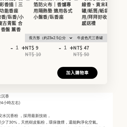
彩香插｜三
箔防火布｜香爐專
線香、貢末專用香
功能香座
用隔熱墊 適用各式
罐/紙筒/紙袋｜家
線香/臥香/小
小盤香/臥香座
用/拜拜好收納｜質
 復古青藍 合
感送禮
 香盤 薰香
-
+
-
+
-
+
NT$ 9
NT$ 47
NT
NT$ 10
NT$ 50
NT
加入購物車
水沉香
(24小時左右)
惠安水沉香粉 ，採用最新技術，
徑少了30%，天然樹皮黏粉，環保微煙，還能夠淨化空氣。