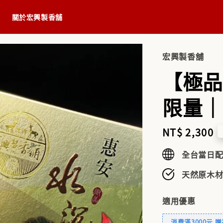
關於宏興製香舖
宏興製香舖
【極品
限量｜
Regular
NT$ 2,300
price
全台當日
天然原木材
適用優惠
消費滿3000元 