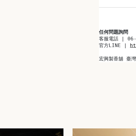
任何問題詢問
客服電話 | 06-
官方LINE | 
h
宏興製香舖 臺灣