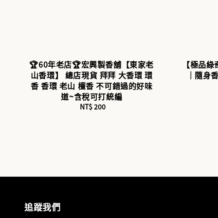
🏆60年老店🏆宏興製香舖【東家老
【極品綠
山香環】 總店現貨 拜拜 大香環 環
｜隨身香
香 香環 老山 檀香 不可錯過的好味
道~含稅可打統編
NT$ 200
Regular
price
追蹤我們