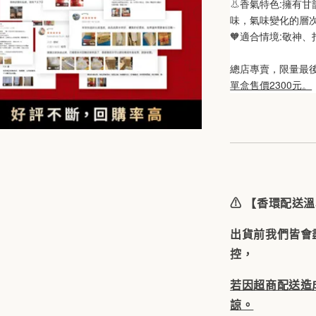
👃香氣特色:擁有
味，氣味變化的層
🧡適合情境:敬神
總店專賣，限量最後
單盒售價2300元。
⚠️
【香環配送溫
出貨前我們皆會
控，
若因超商配送造
諒。