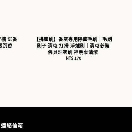
楠 沉香
【拂塵刷】香灰專用除塵毛刷｜毛刷
級沉香
刷子 清屯 打掃 淨爐刷｜清屯必備
佛具理灰刷 神明桌清潔
NT$ 170
Regular
price
連絡信箱