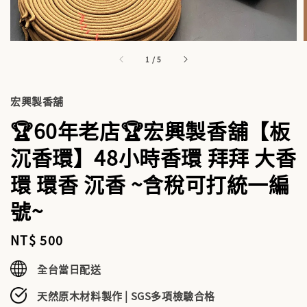
1
/
5
宏興製香舖
🏆60年老店🏆宏興製香舖【板
沉香環】48小時香環 拜拜 大香
環 環香 沉香 ~含稅可打統一編
號~
Regular
NT$ 500
price
全台當日配送
天然原木材料製作 | SGS多項檢驗合格