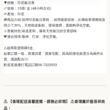
🌳樹種：印尼板沉香
📏規格：15環/ 盒 (48小時左右)
🌱產地：印尼
🎁商品介紹:採用印尼板沉香粉 ，採用最新技術，比傳統香環燃燒直
徑少了30%，天然樹皮黏粉，環保微煙，還能夠淨化空氣。
👃香氣特色:味道柔和，擁有天然板沉的甘香韻味
🧡適合情境:敬神、打坐、淨化空氣。
⚠️超商取貨限購5盒。
如要訂購一箱，貨運請選「賣家宅配」因為防撞包裝需分為兩件出
貨。感謝配合🙋‍♀️
歡迎直接撥打電話訂購06-7222533
⚠️
【香環配送溫馨提醒・請務必詳閱】
⚠️香環屬於極易碎商
品，