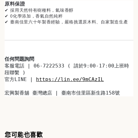
原料保證
✔ 採用天然特有樹種料
，氣味香醇
✔ 0化學添加，香氣自然純粹
✔ 臺南佳里
六十年製香經驗，嚴格挑選原木料、自家製造生產
任何問題詢問
客服電話 | 06-7222533 ( 請於9:00-17:00上班時
段聯繫 )
官方LINE | 
https://lin.ee/9mCAzIL
宏興製香舖 臺灣總店 | 臺南市佳里區新生路158號
您可能也喜歡