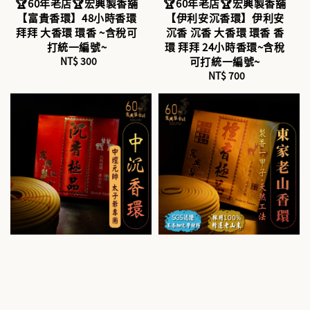
🏆60年老店🏆宏興製香舖
🏆60年老店🏆宏興製香舖
【富貴香環】48小時香環
【伊利安沉香環】伊利安
拜拜 大香環 環香 ~含稅可
沉香 沉香 大香環 環香 香
打統一編號~
環 拜拜 24小時香環~含稅
NT$ 300
Regular
可打統一編號~
price
NT$ 700
Regular
price