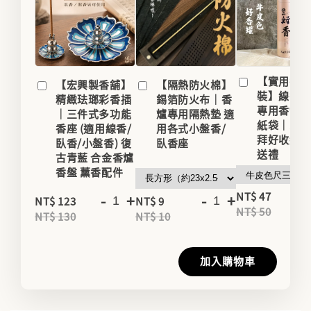
【實用香
【宏興製香舖】
【隔熱防火棉】
裝】線香
精緻珐瑯彩香插
錫箔防火布｜香
專用香罐/
｜三件式多功能
爐專用隔熱墊 適
紙袋｜家用
香座 (適用線香/
用各式小盤香/
拜好收納
臥香/小盤香) 復
臥香座
送禮
古青藍 合金香爐
香盤 薰香配件
-
NT$ 47
-
+
-
+
NT$ 123
NT$ 9
NT$ 50
NT$ 130
NT$ 10
加入購物車