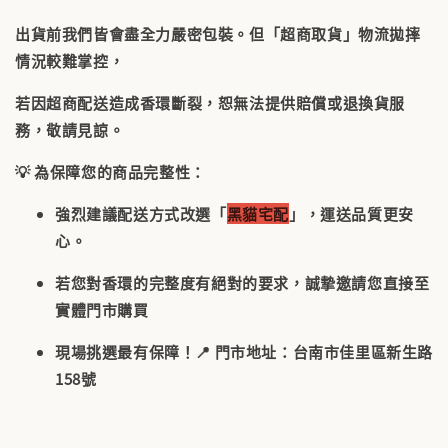
出貨前我們皆會盡全力嚴密包裝。但「超商取貨」物流拋摔
情況較難掌控，
若因超商配送造成香環斷裂，恕無法提供賠償或退換貨服
務
，敬請見諒。
💡
為保障您的商品完整性：
強烈建議配送方式改選「
黑貓宅配
」，運送品質更安
心。
若您對香環的完整度有絕對的要求，誠摯邀請您直接至
實體門市購買
現場挑選最有保障！📍 門市地址：台南市佳里區新生路
158號