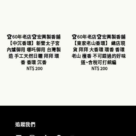
🏆60年老店🏆宏興製香舖
🏆60年老店🏆宏興製香舖
【中沉香環】新營太子宮
【東家老山香環】 總店現
內爐御用 哪吒御用 台灣製
貨 拜拜 大香環 環香 香環
造 手工天然日曬 拜拜 環
老山 檀香 不可錯過的好味
香 香環 沉香
道~含稅可打統編
NT$ 200
Regular
NT$ 200
Regular
price
price
追蹤我們