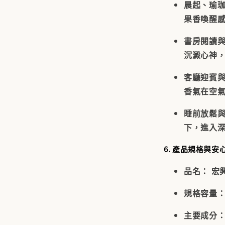
晨起、瑜
果香喚醒
書房閱讀
沉澱心神
客廳迎賓
香氣在空
睡前放鬆
下，進入
6. 產品規格與安
品名：
宏興
規格容量
主要成分