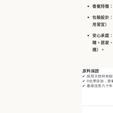
香氣特徵
包裝設計
用皆宜）
安心承諾
睛。居家
通）。
原料保證
✔ 採用天然特有
✔ 0化學添加，香
✔ 臺南佳里
六十年