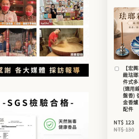
【宏興
緻珐瑯
件式多
(適用
盤香)
金香爐
配件
NT$ 123
NT$ 130