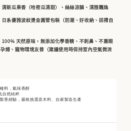
：
清新瓜果香（哈密瓜清甜）、絲絲涼韻、清雅飄逸
：
日系優雅波紋燙金圓管包裝（防潮、好收納、送禮自
：
100% 天然原味，無添加化學香精、不刺鼻、不熏眼
、孕婦、寵物環境友善（建議使用時保持室內空氣微流
樹種料
，氣味香醇
氣自然純粹
製香經驗，嚴格挑選原木料、自家製造生產