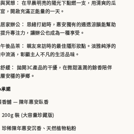
珈與冥想：
在早晨明亮的陽光下點燃一支，用清爽的瓜
感官，開啟充滿正能量的一天。
與居家辦公：
思緒打結時，惠安獨有的通透涼韻能幫助
，提升專注力，讓辦公也成為一種享受。
與午後品茶：
親友來訪時的最佳隱形妝點。淡雅純淨的
氣中流淌，彰顯主人不凡的生活品味。
與舒緩：
拋開3C產品的干擾，在微甜溫潤的餘香陪伴
深層安穩的夢鄉。
心承諾
香舖 — 陳年惠安臥香
：
200g 裝 (大容量珍藏版)
：
珍稀陳年惠安沉香、天然植物粘粉