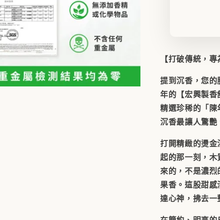
【打破傳統，專
提到沉香，您的
年的【宏興製香
精選珍稀的
「陳
沉香最讓人驚艷
打開精緻的燙金
起的那一刻，木
來的，不是濃烈
果香
。這股甜感
達心神，拂去一
在簡約、明亮的