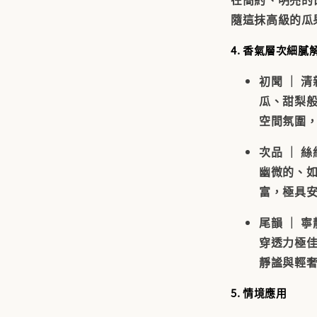
隨這抹高級的瓜
4. 香氣層次細膩
初聞 ｜ 
瓜、甜梨
空間氛圍
次品 ｜ 
幽微的、
富，極具
尾韻 ｜ 
穿透力極
靜謐與輕
5. 情境應用