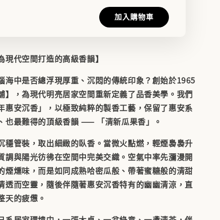
加入購物車
為現代空間打造的高級香韻】
腦海中是否總浮現厚重、沉悶的傳統印象？創始於1965
舖】
，為現代明亮居家空間重新定義了品香美學。我們
年惠安沉香」，以極致純粹的製香工藝，保留了惠安系
、也最難得的頂級香韻 ——
「清新瓜果香」
。
沉穩管裝，取出細緻的臥香。當微火點燃，輕煙裊裊升
質調與陽光彷彿在空間中完美交織。空氣中率先瀰漫開
的煙燻味，而是如同
成熟哈密瓜般、帶著蜜糖般的清甜
清透而空靈，隨後伴隨著惠安沉香特有的幽幽清涼，直
整天的疲憊。
日系居家環境中，一張木桌、一盆綠意、一盞清茶，伴