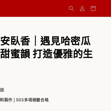
安臥香｜遇見哈密瓜
甜蜜韻 打造優雅的生
配送
料製作 | SGS多項檢驗合格