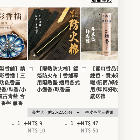
製香舖】精
【隔熱防火棉】錫
【實用香品包裝】
彩香插｜三
箔防火布｜香爐專
線香、貢末專用香
功能香座
用隔熱墊 適用各式
罐/紙筒/紙袋｜家
線香/臥香/小
小盤香/臥香座
用/拜拜好收納｜質
 復古青藍 合
感送禮
 香盤 薰香
-
+
-
+
-
+
NT$ 9
NT$ 47
NT
NT$ 10
NT$ 50
NT