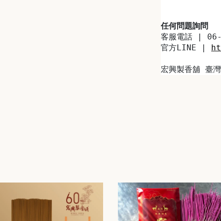
任何問題詢問
客服電話 | 06-
官方LINE | 
h
宏興製香舖 臺灣