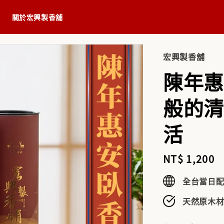
關於宏興製香舖
宏興製香舖
陳年惠
般的清
活
Regular
NT$ 1,200
price
全台當日
天然原木材