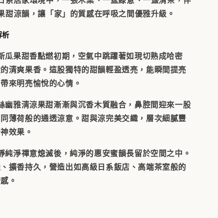
果甜涼韻，讓「家」的質感在呼吸之間優雅升級。
解析
清新瓜果甜香
點燃初期，空氣中跳躍著如現切熟成哈密
般的清爽果香。這股獨特的甜韻輕盈透亮，能瞬間提亮
，帶來明亮愉悅的心情。
絲絲幽雅清涼
果甜漸漸與沉香木質融合，鼻腔間迎來一股
如同薄荷般的通透涼意。甜與涼完美交織，層次細膩豐
安神效果。
寧靜純淨禪意
熄滅後，純淨的惠安蜜韻長留於空間之中。
佳、擴香持久，營造出如高級日系飯店、高端茶室般的
奢感。