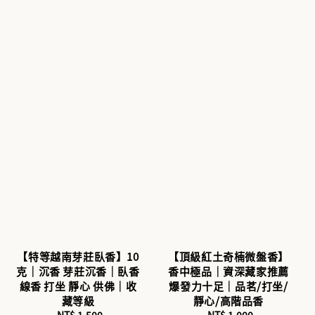
【特等越南芽莊臥香】10
【頂級紅土奇楠微盤香】
克｜沉香 芽莊沉香｜臥香
香中極品｜資深藏家推薦
線香 打坐 靜心 供佛｜收
爆發力十足｜品茗/打坐/
藏等級
靜心/高階品香
NT$ 1,500
Regular
NT$ 1,000
Regular