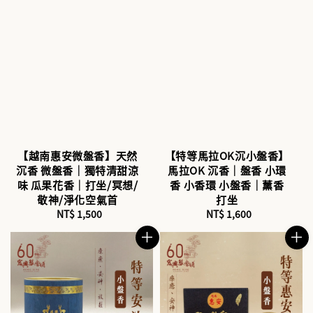
【越南惠安微盤香】天然
【特等馬拉OK沉小盤香】
沉香 微盤香｜獨特清甜涼
馬拉OK 沉香｜盤香 小環
味 瓜果花香｜打坐/冥想/
香 小香環 小盤香｜薰香
敬神/淨化空氣首
打坐
NT$ 1,500
Regular
NT$ 1,600
Regular
price
price