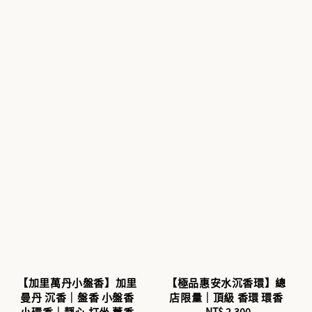
【加里萬丹小盤香】加里
【極品惠安水沉香環】總
曼丹 沉香｜盤香 小盤香
店限量｜頂級 香環 環香
小環香｜靜心 打坐 薰香
NT$ 2,300
Regular