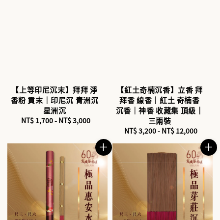
【上等印尼沉末】拜拜 淨
【紅土奇楠沉香】立香 拜
香粉 貢末｜印尼沉 青洲沉
拜香 線香｜紅土 奇楠香
星洲沉
沉香｜神香 收藏集 頂級｜
NT$ 1,700
-
Regular
NT$ 3,000
三兩裝
price
NT$ 3,200
-
NT$ 12,000
Regular
price