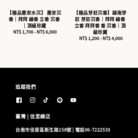
【極品惠安水沉】 惠安沉
【極品芽莊沉香】越南芽
香｜拜拜 線香 立香 沉香
莊 芽莊沉香｜拜拜 線香
｜頂級珍藏
立香 拜拜香 香 沉香｜頂
NT$ 1,700
-
Regular
NT$ 6,000
級珍藏
price
NT$ 1,200
-
Regular
NT$ 4,000
price
追蹤我們
臺灣 | 佳里總店
台南市佳里區新生路158號 | 電話06-7222533