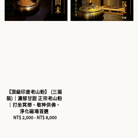
【頂級印度老山粉】 (三兩
裝)｜濃郁甘甜 正宗老山粉
｜打坐冥想、敬神供佛、
淨化磁場首選
NT$ 2,000
-
Regular
NT$ 8,000
price