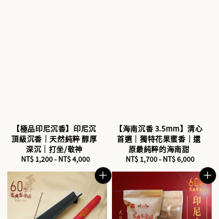
【極品印尼沉香】印尼沉
【海南沉香 3.5mm】清心
頂級沉香｜天然純粹 醇厚
首選｜獨特花果蜜香｜還
深沉｜打坐/敬神
原最純粹的海南甜
NT$ 1,200
-
Regular
NT$ 4,000
NT$ 1,700
-
Regular
NT$ 6,000
price
price