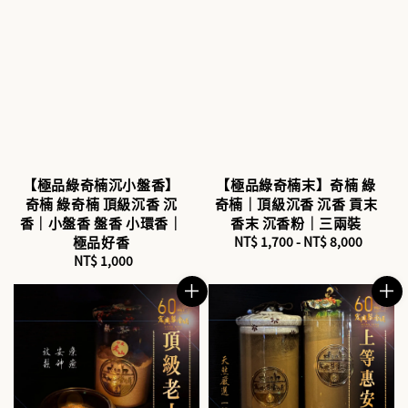
【極品綠奇楠沉小盤香】
【極品綠奇楠末】奇楠 綠
奇楠 綠奇楠 頂級沉香 沉
奇楠｜頂級沉香 沉香 貢末
香｜小盤香 盤香 小環香｜
香末 沉香粉｜三兩裝
極品好香
NT$ 1,700
-
Regular
NT$ 8,000
NT$ 1,000
Regular
price
price