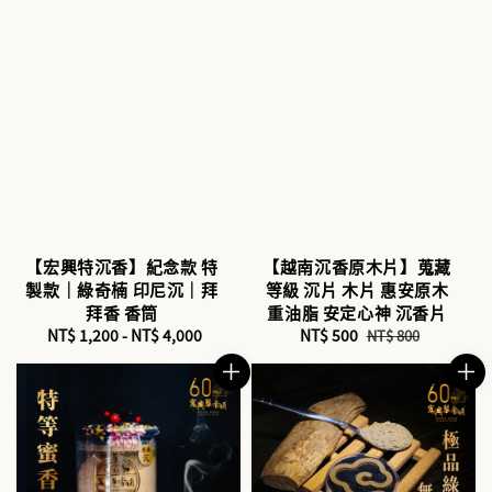
【宏興特沉香】紀念款 特
【越南沉香原木片】蒐藏
製款｜綠奇楠 印尼沉｜拜
等級 沉片 木片 惠安原木
拜香 香筒
重油脂 安定心神 沉香片
NT$ 1,200
-
Regular
NT$ 4,000
Sale
NT$ 500
Regular
NT$ 800
price
price
price