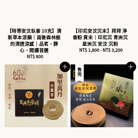
【特等安汶臥香 10克】清
【印尼安汶沉末】拜拜 淨
新草本涼韻｜雨後森林般
香粉 貢末｜印尼沉 青洲沉
的清透涼感｜品茗、靜
星洲沉 安汶 沉粉
心、閱讀首選
NT$ 1,800
-
Regular
NT$ 3,200
NT$ 800
Regular
price
price
售完