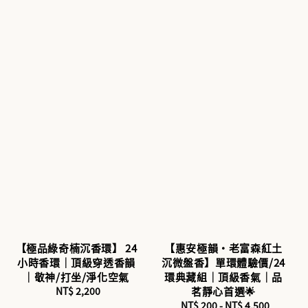
【極品綠奇楠沉香環】 24
【惠安極韻・老富森紅土
小時香環｜頂級穿透香韻
沉微盤香】單環體驗價/24
｜敬神/打坐/淨化空氣
環典藏組｜頂級香氣｜品
NT$ 2,200
Regular
茗靜心首選🌟
price
NT$ 200
-
NT$ 4,500
Regular