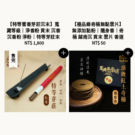
【特等蜜香芽莊沉末】蒐
【極品綠奇楠無黏雲片】
藏等級｜淨香粉 貢末 沉香
無添加黏粉｜隨身香｜奇
沉香粉 淨粉｜特等芽莊末
楠 越南沉 貢末 雲片 香道
NT$ 1,800
Regular
NT$ 50
Regular
price
price
售完