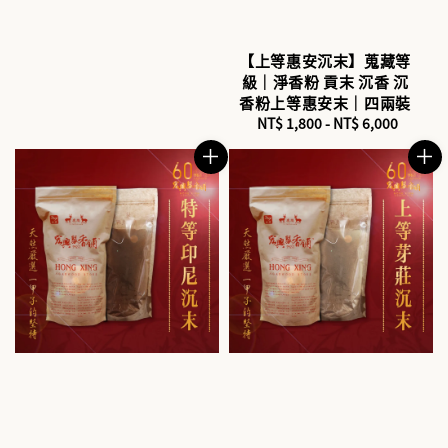
【上等惠安沉末】蒐藏等
級｜淨香粉 貢末 沉香 沉
香粉上等惠安末｜四兩裝
NT$ 1,800
-
Regular
NT$ 6,000
price