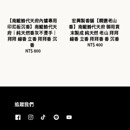
【南鯤鯓代天府內爐專用
宏興製香舖【精選老山
印尼板沉香】南鯤鯓代天
香】南鯤鯓代天府 御用貢
府｜純天然香灰不燙手｜
末製成 純天然 老山 拜拜
拜拜 線香 立香 拜拜香 沉
線香 立香 拜拜香 香 沉香
香
NT$ 400
Regular
NT$ 800
Regular
price
price
追蹤我們