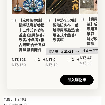
【實用香
【宏興製香舖】
【隔熱防火棉】
裝】線香
精緻珐瑯彩香插
錫箔防火布｜香
專用香罐/
｜三件式多功能
爐專用隔熱墊 適
紙袋｜家用
香座 (適用線香/
用各式小盤香/
拜好收納
臥香/小盤香) 復
臥香座
送禮
古青藍 合金香爐
香盤 薰香配件
-
NT$ 47
-
+
-
+
NT$ 123
NT$ 9
NT$ 50
NT$ 130
NT$ 10
加入購物車
規格：(1斤/ 包)
1尺3-燃燒50分鐘