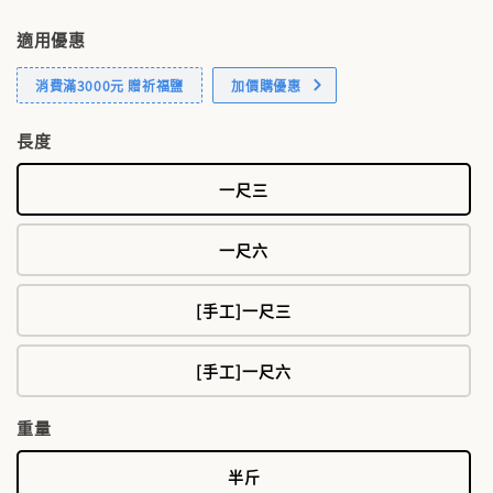
適用優惠
消費滿3000元 贈祈福鹽
加價購優惠
長度
一尺三
一尺六
[手工]一尺三
[手工]一尺六
重量
半斤