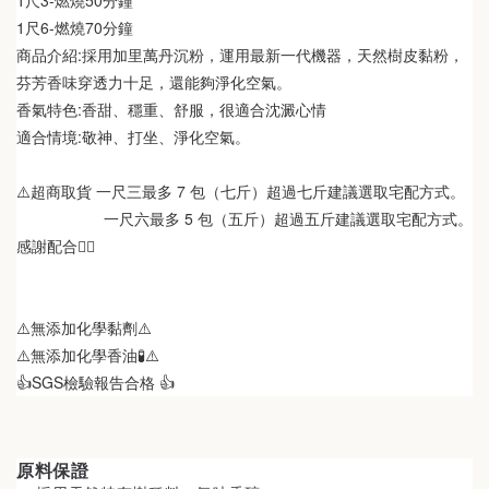
1尺6-燃燒70分鐘
商品介紹:採用加里萬丹沉粉，運用最新一代機器，天然樹皮黏粉，
芬芳香味穿透力十足，還能夠淨化空氣。
香氣特色:香甜、穩重、舒服，很適合沈澱心情
適合情境:敬神、打坐、淨化空氣。
⚠️超商取貨 一尺三最多 7 包（七斤）超過七斤建議選取宅配方式。
                    一尺六最多 5 包（五斤）超過五斤建議選取宅配方式。
感謝配合🙋‍♀️
⚠️無添加化學黏劑⚠️
⚠️無添加化學香油🧪⚠️
👍SGS檢驗報告合格 👍
原料保證