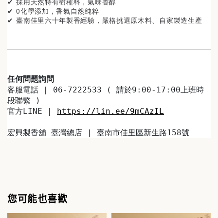
✔ 採用天然特有樹種料
，氣味香醇
✔ 0化學添加，香氣自然純粹
✔ 臺南佳里
六十年製香經驗，嚴格挑選原木料、自家製造生產
任何問題詢問
客服電話 | 06-7222533 ( 請於9:00-17:00上班時
段聯繫 )
官方LINE | 
https://lin.ee/9mCAzIL
宏興製香舖 臺灣總店 | 臺南市佳里區新生路158號
您可能也喜歡