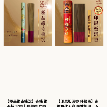
【極品綠奇楠沉】奇楠 綠
【印尼板沉香 升級版】南
奇楠 沉香｜拜拜香 立香
鯤鯓代天府 內爐御用｜五