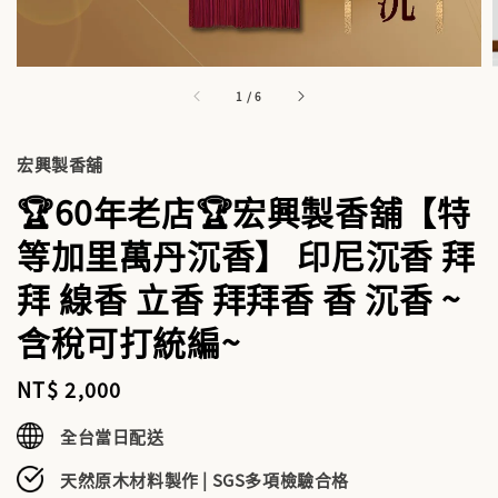
1
/
6
宏興製香舖
🏆60年老店🏆宏興製香舖【特
等加里萬丹沉香】 印尼沉香 拜
拜 線香 立香 拜拜香 香 沉香 ~
含稅可打統編~
Regular
NT$ 2,000
price
全台當日配送
天然原木材料製作 | SGS多項檢驗合格