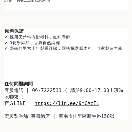
原料保證
✔ 採用天然特有樹種料
，氣味香醇
✔ 0化學添加，香氣自然純粹
✔ 臺南佳里
六十年製香經驗，嚴格挑選原木料、自家製造生產
任何問題詢問
客服電話 | 06-7222533 ( 請於9:00-17:00上班時
段聯繫 )
官方LINE | 
https://lin.ee/9mCAzIL
宏興製香舖 臺灣總店 | 臺南市佳里區新生路158號