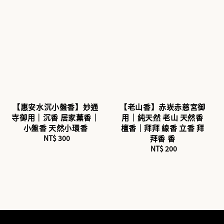
【惠安水沉小盤香】妙通
【老山香】赤崁赤慈宮御
寺御用｜沉香 居家薰香｜
用｜純天然 老山 天然香
小盤香 天然小環香
檀香｜拜拜 線香 立香 拜
NT$ 300
Regular
拜香 香
price
NT$ 200
Regular
price