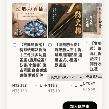
【實用香
【宏興製香舖】
【隔熱防火棉】
裝】線香
精緻珐瑯彩香插
錫箔防火布｜香
專用香罐/
｜三件式多功能
爐專用隔熱墊 適
紙袋｜家用
香座 (適用線香/
用各式小盤香/
拜好收納
臥香/小盤香) 復
臥香座
送禮
古青藍 合金香爐
香盤 薰香配件
-
NT$ 47
-
+
-
+
NT$ 123
NT$ 9
NT$ 50
NT$ 130
NT$ 10
加入購物車