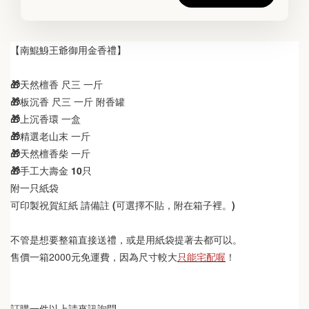
【南鯤鯓王爺御用金香禮】
🎁天然檀香 尺三 一斤
🎁板沉香 尺三 一斤 附香罐
🎁上沉香環 一盒
🎁精選老山末 一斤
🎁天然檀香柴 一斤
🎁手工大壽金 10只
附一只紙袋
可印製祝賀紅紙 請備註 (
可選擇不貼，附在箱子裡。)
不管是想要整箱直接送禮，或是用紙袋提著去都可以。
售價一箱2000元免運費，因為尺寸較大
只能宅配喔
！
訂購一件以上請來訊詢問