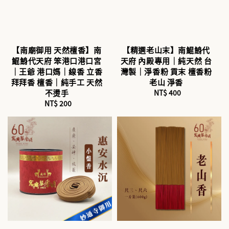
【南廟御用 天然檀香】南
【精選老山末】南鯤鯓代
鯤鯓代天府 笨港口港口宮
天府 內殿專用｜純天然 台
｜王爺 港口媽｜線香 立香
灣製｜淨香粉 貢末 檀香粉
拜拜香 檀香｜純手工 天然
老山 淨香
不燙手
NT$ 400
Regular
NT$ 200
Regular
price
price