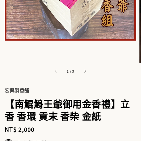
1
/
3
宏興製香舖
【南鯤鯓王爺御用金香禮】立
香 香環 貢末 香柴 金紙
Regular
NT$ 2,000
price