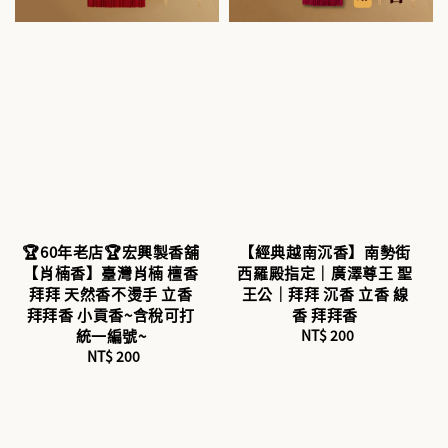
🏆60年老店🏆宏興製香舖
【經典越南沉香】南勢街
【肖楠香】臺灣肖楠 檀香
西羅殿指定｜廣澤尊王 聖
拜拜 天然香不燙手 立香
王公｜拜拜 沉香 立香 線
拜拜香 小貢香~含稅可打
香 拜拜香
統一編號~
NT$ 200
Regular
NT$ 200
Regular
price
price