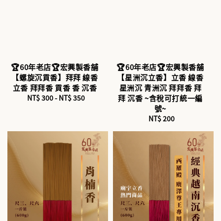
🏆60年老店🏆宏興製香舖
🏆60年老店🏆宏興製香舖
【螺旋沉貢香】拜拜 線香
【星洲沉立香】立香 線香
立香 拜拜香 貢香 香 沉香
星洲沉 青洲沉 拜拜香 拜
NT$ 300
-
Regular
NT$ 350
拜 沉香 ~含稅可打統一編
price
號~
NT$ 200
Regular
price