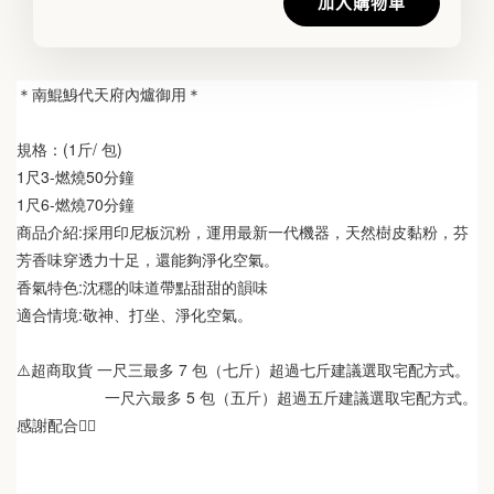
加入購物車
＊南鯤鯓代天府內爐御用＊
規格：(1斤/ 包)
1尺3-燃燒50分鐘
1尺6-燃燒70分鐘
商品介紹:採用印尼板沉粉，運用最新一代機器，天然樹皮黏粉，芬
芳香味穿透力十足，還能夠淨化空氣。
香氣特色:沈穩的味道帶點甜甜的韻味
適合情境:敬神、打坐、淨化空氣。
⚠️超商取貨 一尺三最多 7 包（七斤）超過七斤建議選取宅配方式。
                    一尺六最多 5 包（五斤）超過五斤建議選取宅配方式。
感謝配合🙋‍♀️