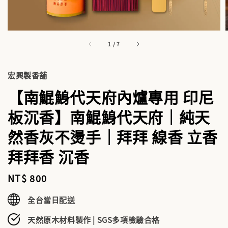
1
/
7
宏興製香舖
【南鯤鯓代天府內爐專用 印尼
板沉香】南鯤鯓代天府｜純天
然香灰不燙手｜拜拜 線香 立香
拜拜香 沉香
Regular
NT$ 800
price
全台當日配送
天然原木材料製作 | SGS多項檢驗合格