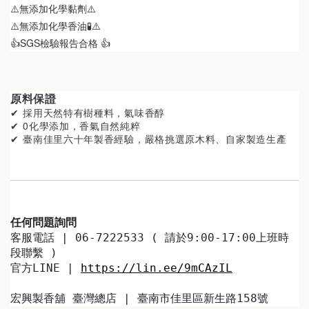
⚠️無添加化學黏劑⚠️
⚠️無添加化學香油🧪⚠️
👍SGS檢驗報告合格 👍
原料保證
✔ 採用天然特有樹種料
，氣味香醇
✔ 0化學添加，香氣自然純粹
✔ 臺南佳里
六十年製香經驗，嚴格挑選原木料、自家製造生產
任何問題詢問
客服電話 | 06-7222533 ( 請於9:00-17:00上班時
段聯繫 )
官方LINE | 
https://lin.ee/9mCAzIL
宏興製香舖 臺灣總店 | 臺南市佳里區新生路158號