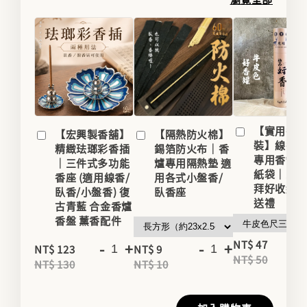
【實用香
【宏興製香舖】
【隔熱防火棉】
裝】線香
精緻珐瑯彩香插
錫箔防火布｜香
專用香罐/
｜三件式多功能
爐專用隔熱墊 適
紙袋｜家用
香座 (適用線香/
用各式小盤香/
拜好收納
臥香/小盤香) 復
臥香座
送禮
古青藍 合金香爐
香盤 薰香配件
-
NT$ 47
-
+
-
+
NT$ 123
NT$ 9
NT$ 50
NT$ 130
NT$ 10