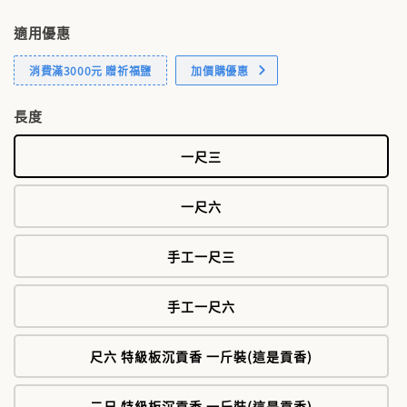
適用優惠
消費滿3000元 贈祈福鹽
加價購優惠
長度
一尺三
一尺六
手工一尺三
手工一尺六
尺六 特級板沉貢香 一斤裝(這是貢香)
二尺 特級板沉貢香 一斤裝(這是貢香)